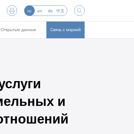
ru
en
de
中文
Открытые данные
Связь с мэрией
услуги
мельных и
отношений