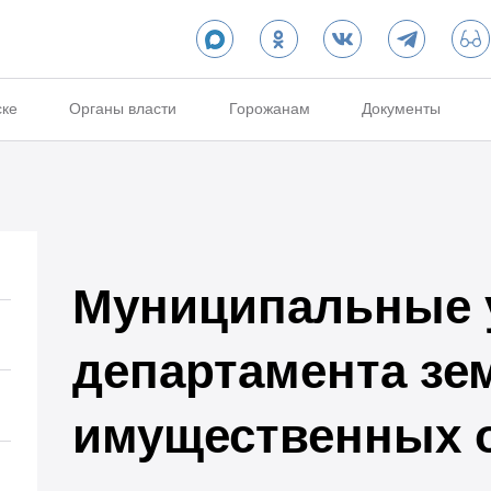
ске
Органы власти
Горожанам
Документы
Муниципальные 
департамента зе
имущественных 