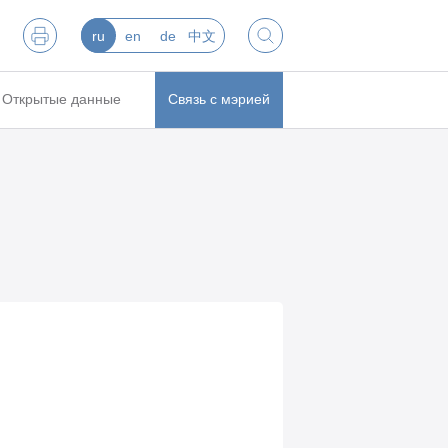
ru
en
de
中文
Открытые данные
Связь с мэрией