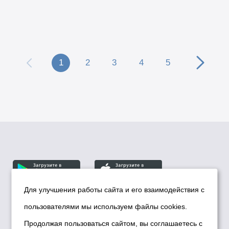
1
2
3
4
5
Для улучшения работы сайта и его взаимодействия с
пользователями мы используем файлы cookies.
© Департамент информационной политики мэрии
города Новосибирска, 2026
Продолжая пользоваться сайтом, вы соглашаетесь с