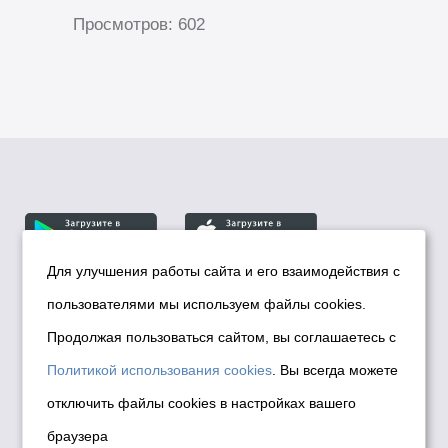
Просмотров: 602
Для улучшения работы сайта и его взаимодействия с
пользователями мы используем файлы cookies.
© Департамент информационной политики мэрии
города Новосибирска, 2026
Продолжая пользоваться сайтом, вы соглашаетесь с
Политика использования Cookies
Политикой использования cookies
. Вы всегда можете
Политика по обработке персональных
отключить файлы cookies в настройках вашего
данных в информационных системах
браузера
мэрии города Новосибирска