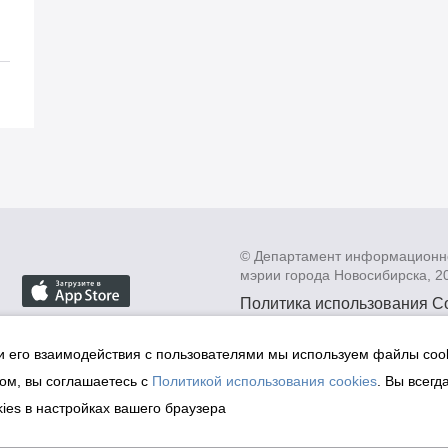
© Департамент информационн
мэрии города Новосибирска, 2
Политика использования C
Политика по обработке пе
данных в информационных
и его взаимодействия с пользователями мы используем файлы cook
мэрии города Новосибирск
ом, вы соглашаетесь с
Политикой использования cookies
. Вы всегд
Техническая поддержка сай
ies в настройках вашего браузера
malinchukvl@mail.ru