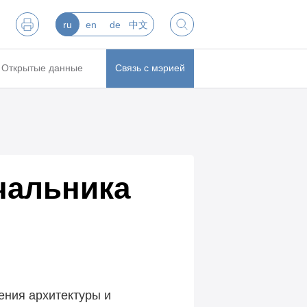
ru
en
de
中文
Открытые данные
Связь с мэрией
чальника
ения архитектуры и