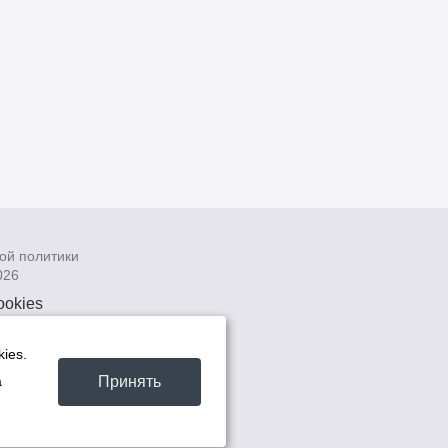
ой политики
026
ookies
рсональных
 системах
ies.
а
Принять
а
та -