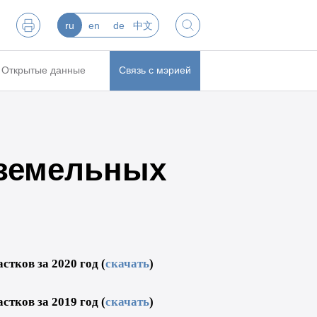
ru
en
de
中文
Открытые данные
Связь с мэрией
 земельных
тков за 2020 год (
скачать
)
тков за 2019 год (
скачать
)