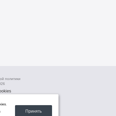
ой политики
026
ookies
рсональных
 системах
ies.
а
Принять
а
та -