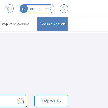
ru
en
de
中文
Открытые данные
Связь с мэрией
Сбросить