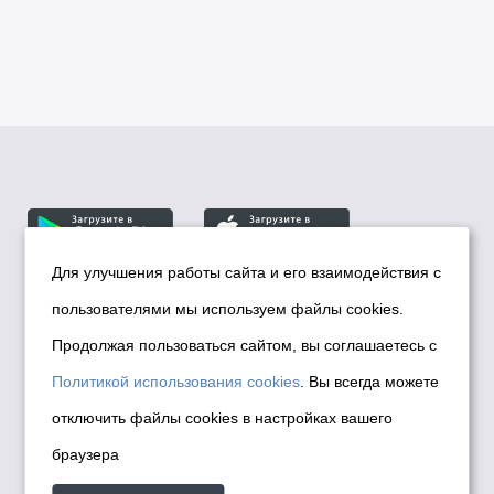
Для улучшения работы сайта и его взаимодействия с
пользователями мы используем файлы cookies.
© Департамент информационной политики мэрии
города Новосибирска, 2026
Продолжая пользоваться сайтом, вы соглашаетесь с
Политика использования Cookies
Политикой использования cookies
. Вы всегда можете
Политика по обработке персональных
отключить файлы cookies в настройках вашего
данных в информационных системах
браузера
мэрии города Новосибирска