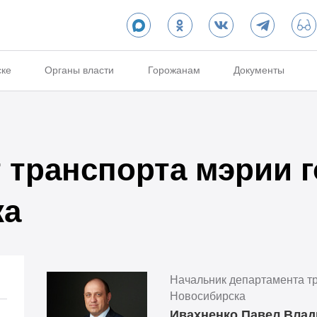
ске
Органы власти
Горожанам
Документы
 транспорта мэрии 
ка
Начальник департамента т
Новосибирска
Ивахненко Павел Вла