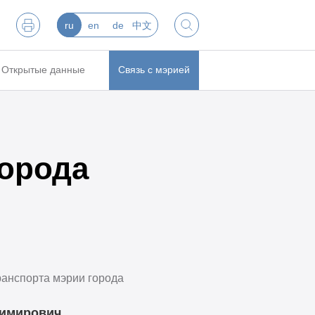
ru
en
de
中文
Открытые данные
Связь с мэрией
города
ранспорта мэрии города
димирович