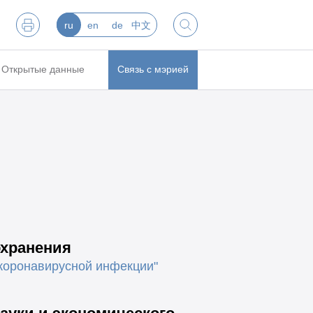
ru
en
de
中文
Открытые данные
Связь с мэрией
охранения
 коронавирусной инфекции"