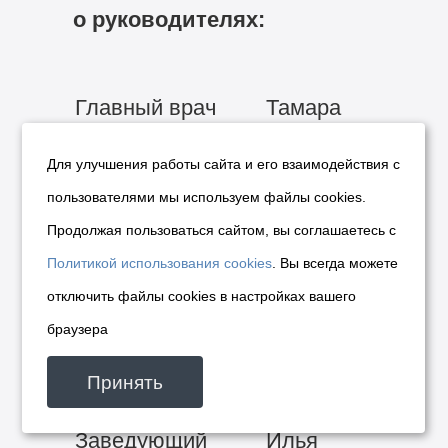
о руководителях:
Главный врач
Тамара
Ивановна
Для улучшения работы сайта и его взаимодействия с
Чебакова
пользователями мы используем файлы cookies.
Продолжая пользоваться сайтом, вы соглашаетесь с
Заместитель
Ирина
Политикой использования cookies
. Вы всегда можете
главного врача
Владимировна
отключить файлы cookies в настройках вашего
по медицинской
Кришталь
браузера
части
Принять
Заведующий
Илья