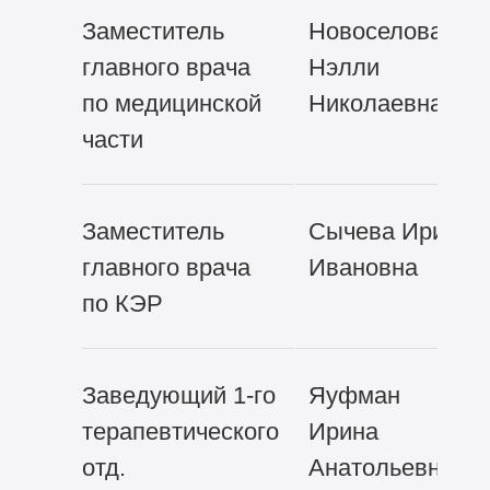
Заместитель
Новоселова
главного врача
Нэлли
по медицинской
Николаевна
части
Заместитель
Сычева Ирина
главного врача
Ивановна
по КЭР
Заведующий
1-го
Яуфман
терапевтического
Ирина
отд.
Анатольевна