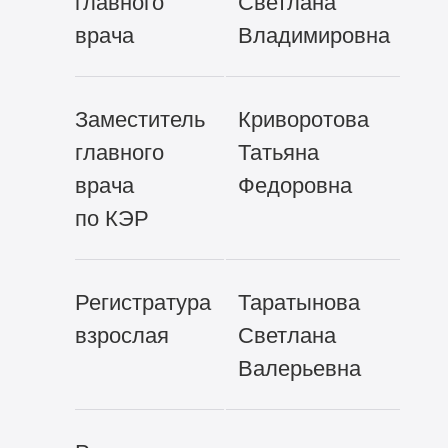
главного
Светлана
врача
Владимировна
Заместитель
Криворотова
ke
главного
Татьяна
врача
Федоровна
по КЭР
Регистратура
Таратынова
vr
взрослая
Светлана
Валерьевна