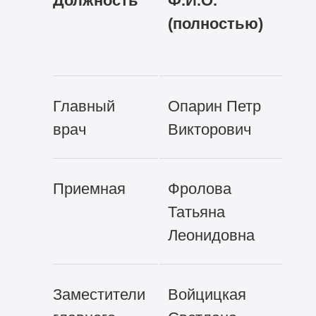
Должность
Ф.И.О.
Ад
(полностью)
эл
по
Главный
Опарин Петр
mb
врач
Викторович
Приемная
Фролова
mb
Татьяна
Леонидовна
Заместители
Войцицкая
lr@