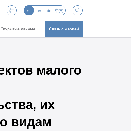
ru
en
de
中文
Открытые данные
Связь с мэрией
ектов малого
ства, их
о видам