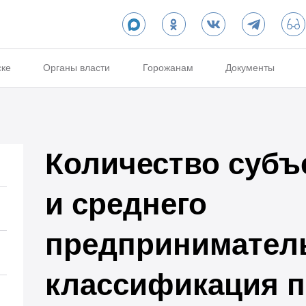
ске
Органы власти
Горожанам
Документы
Количество субъ
и среднего
предприниматель
классификация п