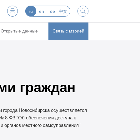
ru
en
de
中文
Открытые данные
Связь с мэрией
ами граждан
ии города Новосибирска осуществляется
 № 8-ФЗ "Об обеспечении доступа к
 и органов местного самоуправления"