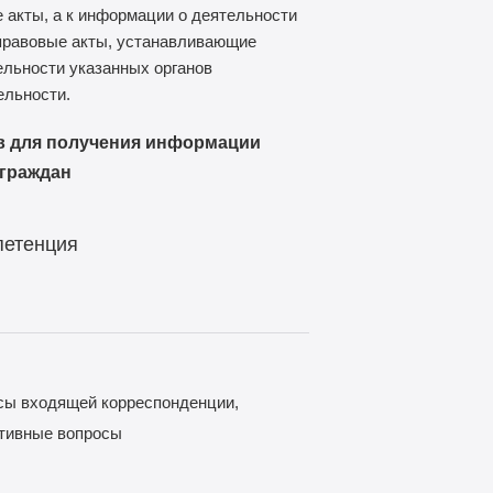
 акты, а к информации о деятельности
правовые акты, устанавливающие
ельности указанных органов
ельности.
в для получения информации
 граждан
петенция
сы входящей корреспонденции,
тивные вопросы