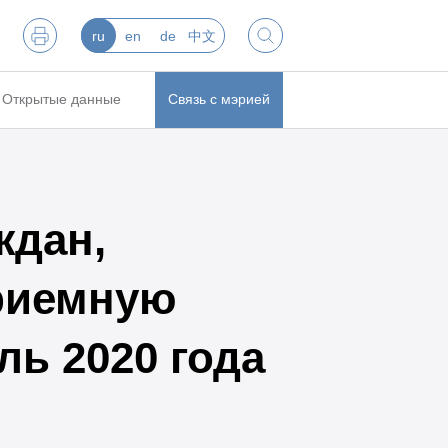
ru
en
de
中文
Открытые данные
Связь с мэрией
ждан,
риемную
ль 2020 года