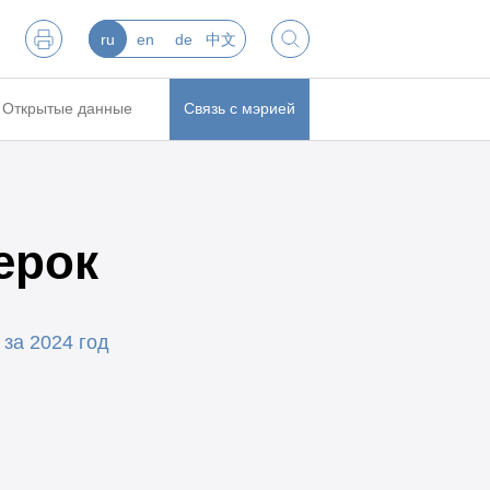
ru
en
de
中文
Открытые данные
Связь с мэрией
ерок
за 2024 год