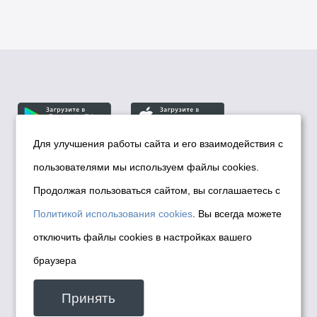
Для улучшения работы сайта и его взаимодействия с
пользователями мы используем файлы cookies.
© Департамент информационной политики мэрии
города Новосибирска, 2026
Продолжая пользоваться сайтом, вы соглашаетесь с
Политика использования Cookies
Политикой использования cookies
. Вы всегда можете
Политика по обработке персональных
отключить файлы cookies в настройках вашего
данных в информационных системах
браузера
мэрии города Новосибирска
Техническая поддержка сайта -
Принять
malinchukvl@mail.ru