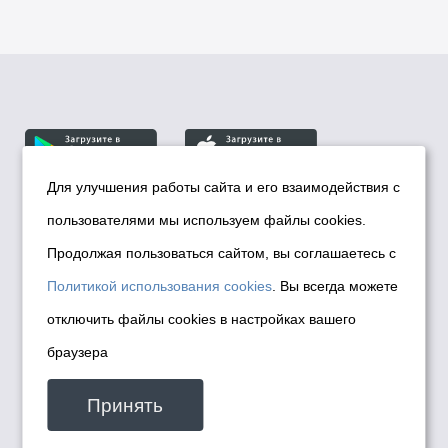
Для улучшения работы сайта и его взаимодействия с
пользователями мы используем файлы cookies.
© Департамент информационной политики мэрии
города Новосибирска, 2026
Продолжая пользоваться сайтом, вы соглашаетесь с
Политика использования Cookies
Политикой использования cookies
. Вы всегда можете
Политика по обработке персональных
отключить файлы cookies в настройках вашего
данных в информационных системах
браузера
мэрии города Новосибирска
Техническая поддержка сайта -
Принять
malinchukvl@mail.ru