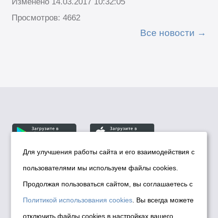
Изменено 14.03.2017 10:32:05
Просмотров: 4662
Все новости
Для улучшения работы сайта и его взаимодействия с
пользователями мы используем файлы cookies.
© Департамент информационной политики мэрии
города Новосибирска, 2026
Продолжая пользоваться сайтом, вы соглашаетесь с
Политика использования Cookies
Политикой использования cookies
. Вы всегда можете
Политика по обработке персональных
отключить файлы cookies в настройках вашего