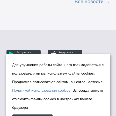
Все новости
Для улучшения работы сайта и его взаимодействия с
пользователями мы используем файлы cookies.
© Департамент информационной политики мэрии
города Новосибирска, 2026
Продолжая пользоваться сайтом, вы соглашаетесь с
Политика использования Cookies
Политикой использования cookies
. Вы всегда можете
Политика по обработке персональных
отключить файлы cookies в настройках вашего
данных в информационных системах
браузера
мэрии города Новосибирска