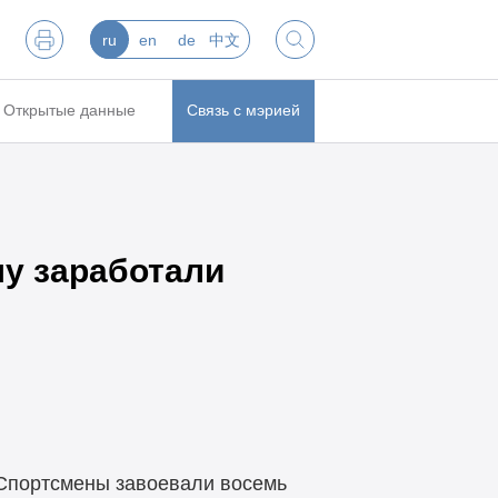
ru
en
de
中文
Открытые данные
Связь с мэрией
у заработали
 Спортсмены завоевали восемь