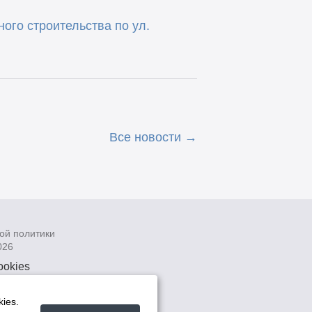
ого строительства по ул.
Все новости
ой политики
026
ookies
рсональных
 системах
ies.
а