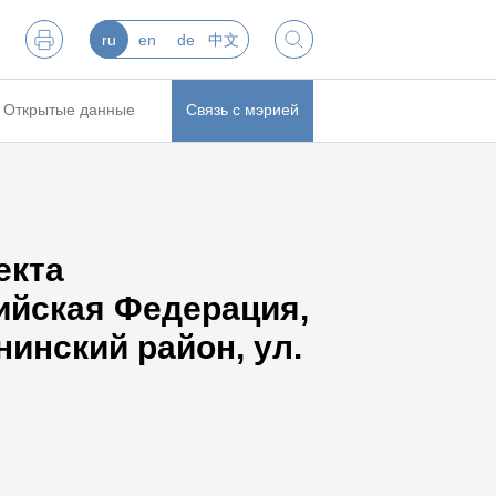
ru
en
de
中文
Открытые данные
Связь с мэрией
екта
ийская Федерация,
инский район, ул.