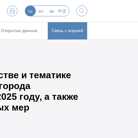
ru
en
de
中文
Открытые данные
Связь с мэрией
тве и тематике
города
25 году, а также
ых мер