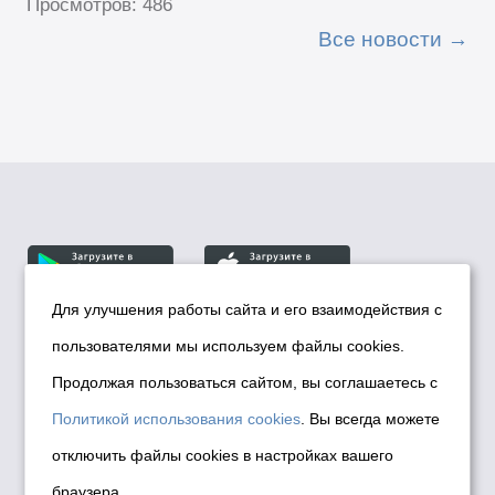
Просмотров: 486
Все новости
Для улучшения работы сайта и его взаимодействия с
пользователями мы используем файлы cookies.
© Департамент информационной политики мэрии
города Новосибирска, 2026
Продолжая пользоваться сайтом, вы соглашаетесь с
Политика использования Cookies
Политикой использования cookies
. Вы всегда можете
Политика по обработке персональных
отключить файлы cookies в настройках вашего
данных в информационных системах
браузера