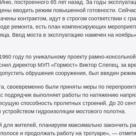
Иню, построенного 65 лет назад. За годы эксплуата
дены вводить режим повышенной готовности. Сейча
начены контрактом, идут в строгом соответствии с г
 ходе ремонта, есть план компенсирующих мероприят
сяца. Ввод моста в эксплуатацию намечен на ноябрь
 1960 году по уникальному проекту рамно-консольно
снил директор МУП «Гормост» Виктор Слепец, за вр
допустить обрушения сооружения, был введен режи
ста, своевременно были приняты меры по перепроек
ас подрядчик выполняет работы по натяжению напр
есущую способность пролетных строений. До 20 сент
я устройством гидроизоляции мостового полотна.
й для жителей, планируем максимально закончить ра
 полосе и продолжать работу на тротуаре», — отмет