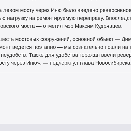
на левом мосту через Иню было введено реверсивное
ую нагрузку на ремонтируемую переправу. Впоследс
овского моста — отметил мэр Максим Кудрявцев.
 шесть мостовых сооружений, основной объект — Дим
монт ведется поэтапно — мы сознательно пошли на т
неудобств. Также для удобства горожан ввели реве
сту через Иню», — подчеркнул глава Новосибирска