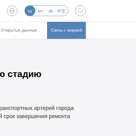
ru
en
de
中文
Открытые данные
Связь с мэрией
ю стадию
транспортных артерий города
й срок завершения ремонта