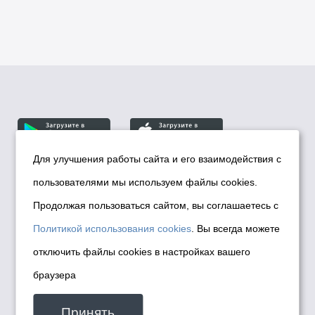
Для улучшения работы сайта и его взаимодействия с
пользователями мы используем файлы cookies.
© Департамент информационной политики мэрии
города Новосибирска, 2026
Продолжая пользоваться сайтом, вы соглашаетесь с
Политика использования Cookies
Политикой использования cookies
. Вы всегда можете
Политика по обработке персональных
отключить файлы cookies в настройках вашего
данных в информационных системах
браузера
мэрии города Новосибирска
Техническая поддержка сайта -
Принять