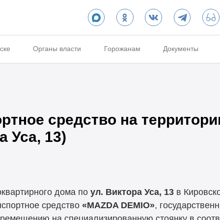
ске
Органы власти
Горожанам
Документы
ртное средство на территори
а Уса, 13)
оквартирного дома по
ул. Виктора Уса, 13
в Кировско
нспортное средство
«MAZDA DEMIO»
, государствен
перемещению на специализированную стоянку в соот