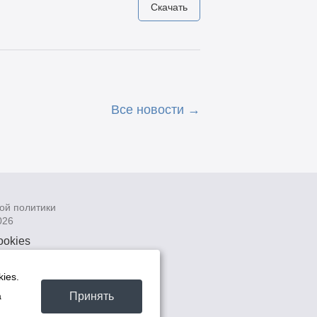
Скачать
Все новости
ой политики
026
ookies
рсональных
 системах
ies.
а
Принять
а
та -