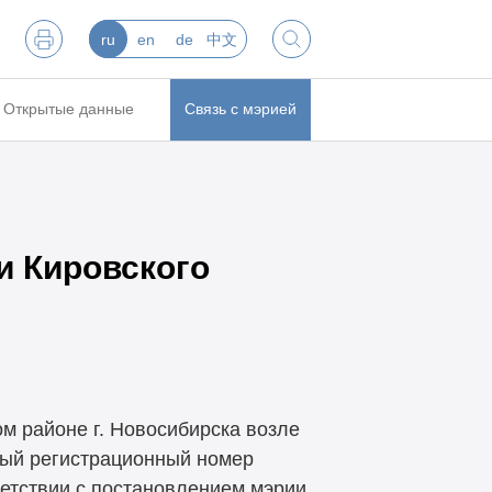
ru
en
de
中文
Открытые данные
Связь с мэрией
и Кировского
м районе г. Новосибирска возле
ный регистрационный номер
ветствии с постановлением мэрии