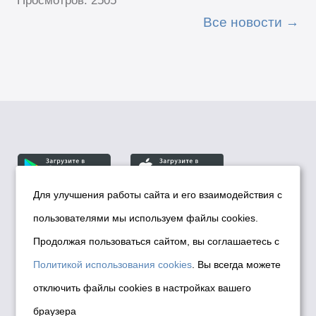
Просмотров: 2505
Все новости
Для улучшения работы сайта и его взаимодействия с
пользователями мы используем файлы cookies.
© Департамент информационной политики мэрии
города Новосибирска, 2026
Продолжая пользоваться сайтом, вы соглашаетесь с
Политика использования Cookies
Политикой использования cookies
. Вы всегда можете
Политика по обработке персональных
отключить файлы cookies в настройках вашего
данных в информационных системах
браузера
мэрии города Новосибирска