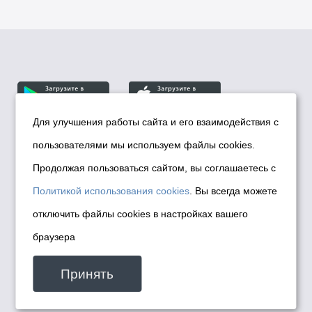
Для улучшения работы сайта и его взаимодействия с
пользователями мы используем файлы cookies.
© Департамент информационной политики мэрии
города Новосибирска, 2026
Продолжая пользоваться сайтом, вы соглашаетесь с
Политика использования Cookies
Политикой использования cookies
. Вы всегда можете
Политика по обработке персональных
отключить файлы cookies в настройках вашего
данных в информационных системах
браузера
мэрии города Новосибирска
Техническая поддержка сайта -
Принять
malinchukvl@mail.ru