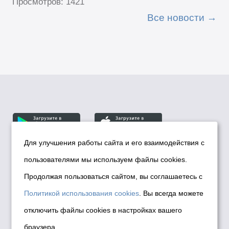
Просмотров: 1421
Все новости
Для улучшения работы сайта и его взаимодействия с
пользователями мы используем файлы cookies.
© Департамент информационной политики мэрии
города Новосибирска, 2026
Продолжая пользоваться сайтом, вы соглашаетесь с
Политика использования Cookies
Политикой использования cookies
. Вы всегда можете
Политика по обработке персональных
отключить файлы cookies в настройках вашего
данных в информационных системах
браузера
мэрии города Новосибирска