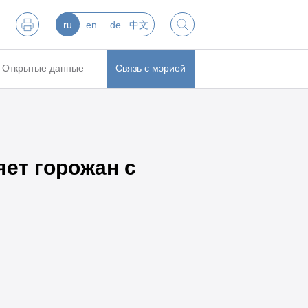
ru
en
de
中文
Открытые данные
Связь с мэрией
ет горожан с