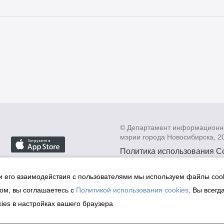
© Департамент информационн
мэрии города Новосибирска, 2
Политика использования C
Политика по обработке пе
данных в информационных
и его взаимодействия с пользователями мы используем файлы cook
мэрии города Новосибирск
ом, вы соглашаетесь с
Политикой использования cookies
. Вы всегд
Техническая поддержка сай
ies в настройках вашего браузера
malinchukvl@mail.ru