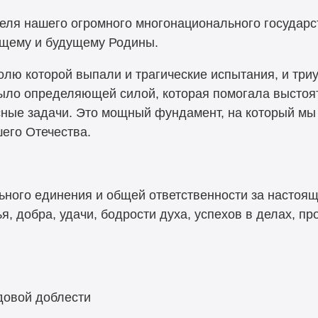
еля нашего огромного многонационального государст
ящему и будущему Родины.
олю которой выпали и трагические испытания, и тр
ыло определяющей силой, которая помогала выстоят
ные задачи. Это мощный фундамент, на который мы 
шего Отечества.
ного единения и общей ответственности за настоя
я, добра, удачи, бодрости духа, успехов в делах, 
довой доблести