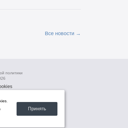
Все новости
ой политики
026
ookies
рсональных
 системах
ies.
а
Принять
а
та -