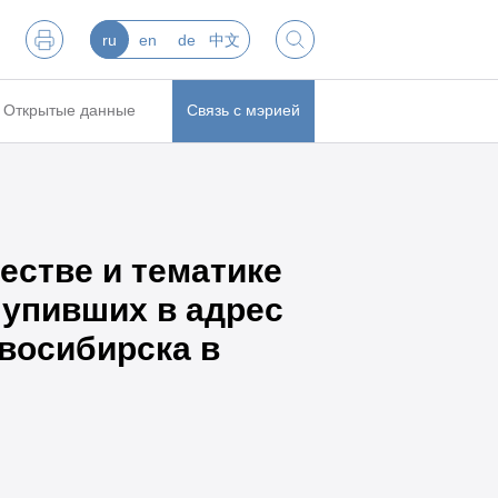
ru
en
de
中文
Открытые данные
Связь с мэрией
естве и тематике
тупивших в адрес
восибирска в