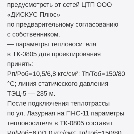
предусмотреть от сетей ЦТП ООО
«ДИСКУС Плюс»
по предварительному согласованию
с собственником.
— параметры теплоносителя
в ТК-0805 для проектирования
принять:
Рп/Роб=10,5/6,8 кгс/см²; Тп/Тоб=150/80
°С; линия статического давления
ТЭЦ-5 — 235 м.
После подключения теплотрассы
по ул. Лазурная на ПНС-11 параметры
теплоносителя в ТК-0805 составят:
Рп/Роб=6,0/1,0 кгс/см²; Тп/Тоб=150/80