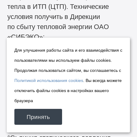
тепла в ИТП (ЦТП). Технические
условия получить в Дирекции
по сбыту тепловой энергии ОАО
«СИБЭКО»;
— параметры теплоносителя
Для улучшения работы сайта и его взаимодействия с
в ТК-0805 для проектирования
пользователями мы используем файлы cookies.
принять: Рп/Роб=10,5/6,8 кгс/см²; Тп/
Продолжая пользоваться сайтом, вы соглашаетесь с
Тоб=150/80 °С; линия статического
Политикой использования cookies
. Вы всегда можете
давления ТЭЦ-5 — 235 м.
отключить файлы cookies в настройках вашего
После подключения теплотрассы
браузера
по ул. Лазурная на ПНС-11 параметры
Принять
теплоносителя в ТК-0805 составят:
Рп/Роб=6,0/1,0 кгс/см²; Тп/Тоб=150/80