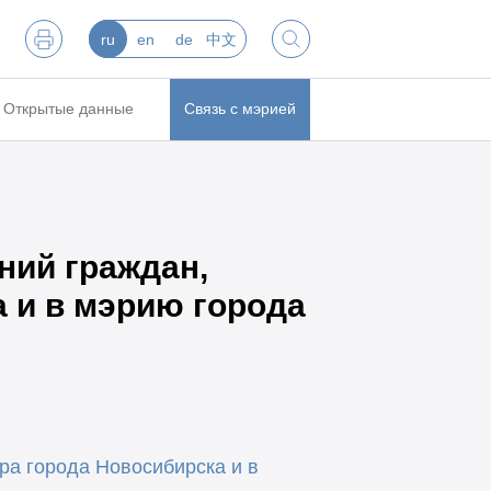
ru
en
de
中文
Открытые данные
Связь с мэрией
ний граждан,
 и в мэрию города
ра города Новосибирска и в