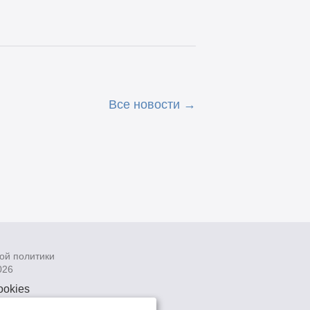
Все новости
ой политики
026
ookies
рсональных