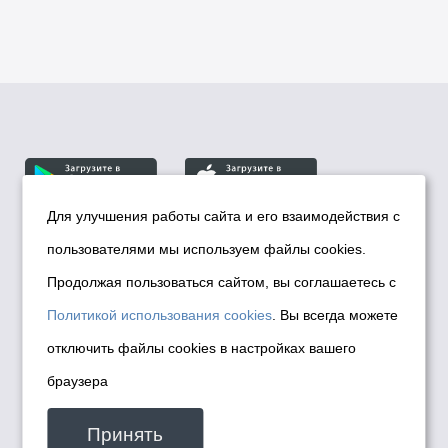
Для улучшения работы сайта и его взаимодействия с
пользователями мы используем файлы cookies.
© Департамент информационной политики мэрии
города Новосибирска, 2026
Продолжая пользоваться сайтом, вы соглашаетесь с
Политика использования Cookies
Политикой использования cookies
. Вы всегда можете
Политика по обработке персональных
отключить файлы cookies в настройках вашего
данных в информационных системах
браузера
мэрии города Новосибирска
Техническая поддержка сайта -
Принять
malinchukvl@mail.ru