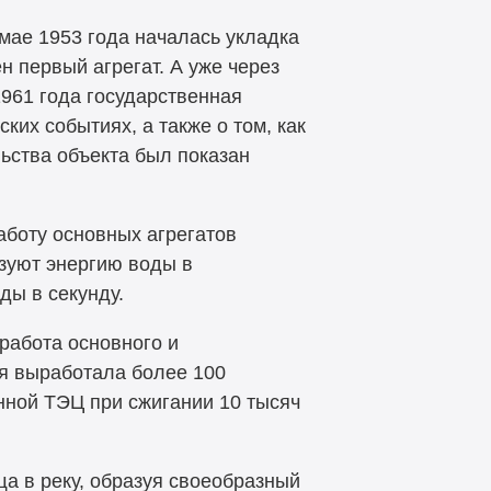
мае 1953 года началась укладка
н первый агрегат. А
уже через
1961 года государственная
ских событиях, а
также о
том, как
ьства объекта был показан
аботу основных агрегатов
зуют энергию воды в
оды в
секунду.
работа основного и
я выработала более 100
нной ТЭЦ при сжигании 10
тысяч
ща в
реку, образуя своеобразный