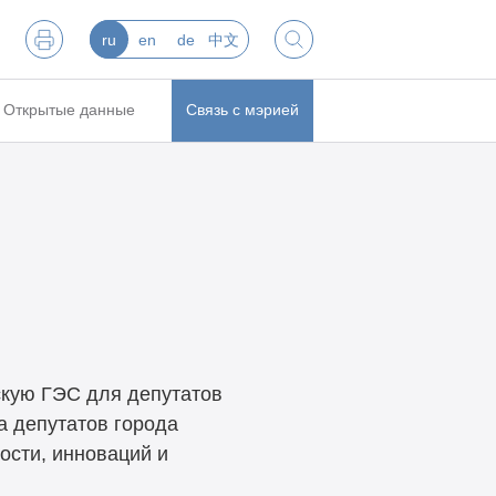
ru
en
de
中文
Открытые данные
Связь с мэрией
кую ГЭС для депутатов
а депутатов города
ости, инноваций и