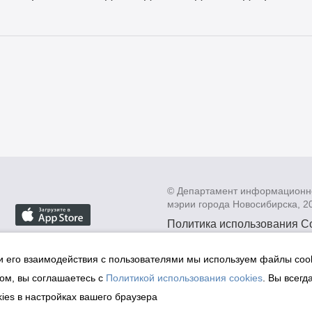
© Департамент информационн
мэрии города Новосибирска, 2
Политика использования C
Политика по обработке пе
данных в информационных
и его взаимодействия с пользователями мы используем файлы cook
мэрии города Новосибирск
ом, вы соглашаетесь с
Политикой использования cookies
. Вы всегд
Техническая поддержка сай
ies в настройках вашего браузера
malinchukvl@mail.ru