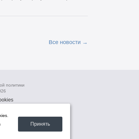
Все новости
ой политики
026
ookies
рсональных
 системах
ies.
а
Принять
а
та -