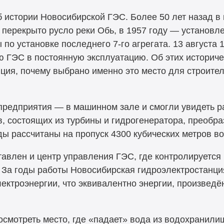
б
истории Новосибирской ГЭС. Более 50
лет назад в
перекрыто русло реки Обь, в
1957 году
— установле
ы по
установке последнего
7-го
агрегата.
13
августа 
ю ГЭС в
постоянную эксплуатацию. Об
этих историче
ция, почему выбрано именно это место для строител
предприятия
— в
машинном зале и
смогли увидеть р
в, состоящих из
турбины и
гидрогенератора, преобра
ды рассчитаны на
пропуск 4300 кубических метров в
тавлен и
центр управления ГЭС, где контролируется 
 За
годы работы Новосибирская гидроэлектростанци
ектроэнергии, что эквивалентно энергии, произведё
смотреть место, где «падает» вода из
водохранили