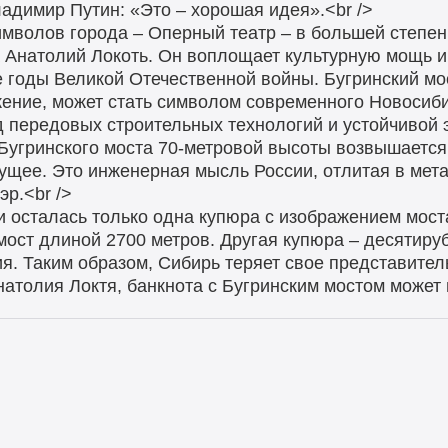
адимир Путин: «Это – хорошая идея».<br />
мволов города – Оперный театр – в большей степени
а Анатолий Локоть. Он воплощает культурную мощь и
е годы Великой Отечественной войны. Бугринский мо
ение, может стать символом современного Новосиби
од передовых строительных технологий и устойчивой
 Бугринского моста 70-метровой высоты возвышается
ущее. Это инженерная мысль России, отлитая в мета
р.<br />
и осталась только одна купюра с изображением мост
ост длиной 2700 метров. Другая купюра – десятируб
. Таким образом, Сибирь теряет свое представитель
атолия Локтя, банкнота с Бугринским мостом может в