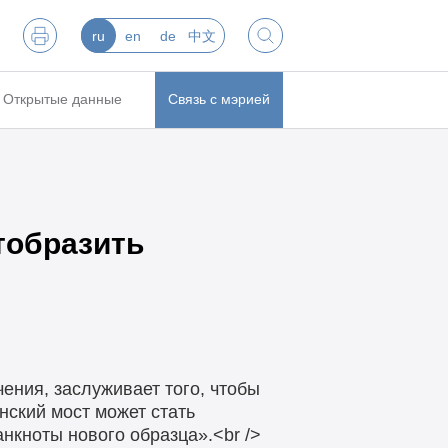
ru
en
de
中文
Открытые данные
Связь с мэрией
тобразить
ения, заслуживает того, чтобы
инский мост может стать
анкноты нового образца».<br />