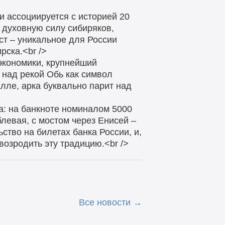
 ассоциируется с историей 20
 духовную силу сибиряков,
ст – уникальное для России
рска.<br />
 экономики, крупнейший
 над рекой Обь как символ
лле, арка буквально парит над
а: на банкноте номиналом 5000
левая, с мостом через Енисей –
ство на билетах банка России, и,
озродить эту традицию.<br />
Все новости