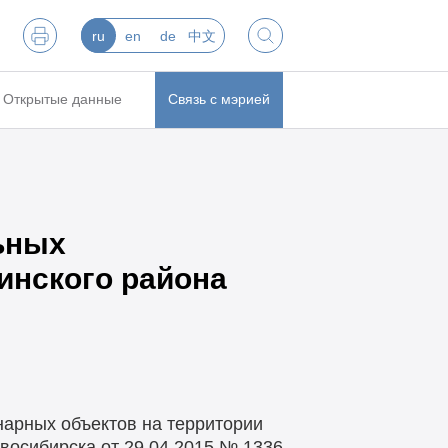
ru
en
de
中文
Открытые данные
Связь с мэрией
ьных
инского района
нарных объектов на территории
овосибирска от 29.04.2015 № 1336