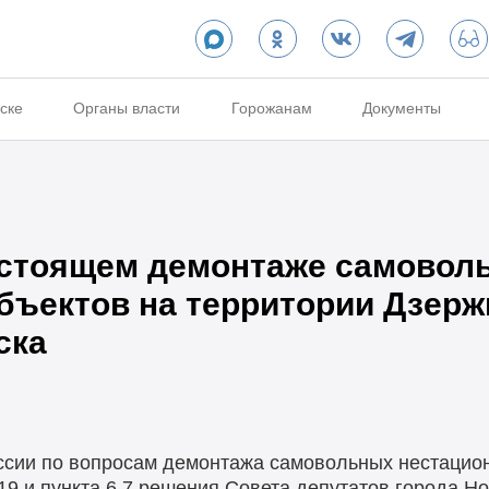
ске
Органы власти
Горожанам
Документы
дстоящем демонтаже самовол
бъектов на территории Дзерж
ска
ссии по вопросам демонтажа самовольных нестацио
19 и пункта 6.7 решения Совета депутатов города Н