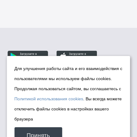
Для улучшения работы сайта и его взаимодействия с
пользователями мы используем файлы cookies.
© Департамент информационной политики мэрии
города Новосибирска, 2026
Продолжая пользоваться сайтом, вы соглашаетесь с
Политика использования Cookies
Политикой использования cookies
. Вы всегда можете
Политика по обработке персональных
отключить файлы cookies в настройках вашего
данных в информационных системах
браузера
мэрии города Новосибирска
Техническая поддержка сайта -
Принять