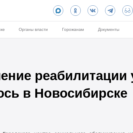
ске
Органы власти
Горожанам
Документы
ление реабилитации 
сь в Новосибирске