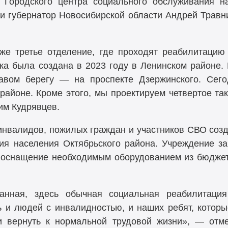
 Городского центра социального обслуживания н
ли губернатор Новосибирской области Андрей Травн
же третье отделение, где проходят реабилитацию
ка была создана в 2023 году в Ленинском районе. 
авом берегу — на проспекте Дзержинского. Сего
районе. Кроме этого, мы проектируем четвертое т
им Кудрявцев.
инвалидов, пожилых граждан и участников СВО созд
ия населения Октябрьского района. Учреждение 
 и оснащение необходимым оборудованием из бюджет
анная, здесь обычная социальная реабилитация
ь и людей с инвалидностью, и наших ребят, котор
 и вернуть к нормальной трудовой жизни», — отм