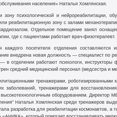
 обслуживания населения» Наталья Хомлянская.
 зону психологической и нейрореабилитации, об
тили реабилитационную зону с залами механотерапи
, кардиозалом. Отдельное помещение занял оснащ
пии, где с пациентами работает врач-физотерапевт.
я каждого посетителя отделения составляются и
ание внедрена новая должность — специалист по р
— в отделении работают психологи, инструкторы 
трен средний медицинский персонал (медсестра и ме
илитационными тренажерами, роботизированными к
их заболеваний, тренажерами для восстановления
высокотехнологичным оборудованием. Директор М
ления" Наталья Хомлянская среди тренажеров выде
стала разработка для реабилитации космонавтов, а 
ю «АНИКА», который помогает восстанавливать мелк