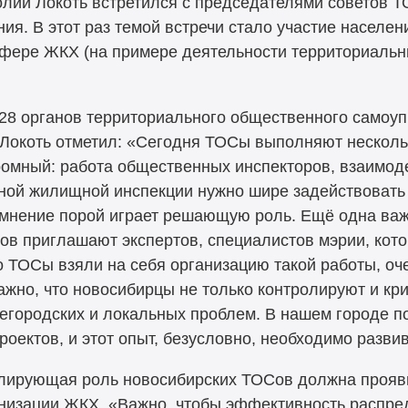
лий Локоть встретился с председателями советов Т
я. В этот раз темой встречи стало участие населен
сфере ЖКХ (на примере деятельности территориаль
128 органов территориального общественного самоу
 Локоть отметил: «Сегодня ТОСы выполняют несколь
ромный: работа общественных инспекторов, взаимо
ной жилищной инспекции нужно шире задействовать 
мнение порой играет решающую роль. Ещё одна ва
ов приглашают экспертов, специалистов мэрии, кот
о ТОСы взяли на себя организацию такой работы, оче
жно, что новосибирцы не только контролируют и кри
егородских и локальных проблем. В нашем городе п
оектов, и этот опыт, безусловно, необходимо развив
олирующая роль новосибирских ТОСов должна прояви
изации ЖКХ. «Важно, чтобы эффективность распре