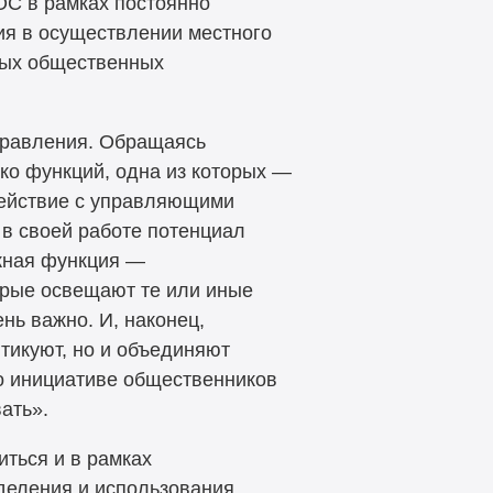
ОС в рамках постоянно
ия в осуществлении местного
ных общественных
правления. Обращаясь
ко функций, одна из которых —
действие с управляющими
в своей работе потенциал
жная функция —
орые освещают те или иные
нь важно. И, наконец,
тикуют, но и объединяют
о инициативе общественников
ать».
ться и в рамках
деления и использования