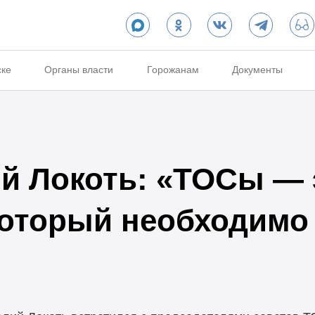
ске
Органы власти
Горожанам
Документы
й Локоть: «ТОСы — 
который необходимо