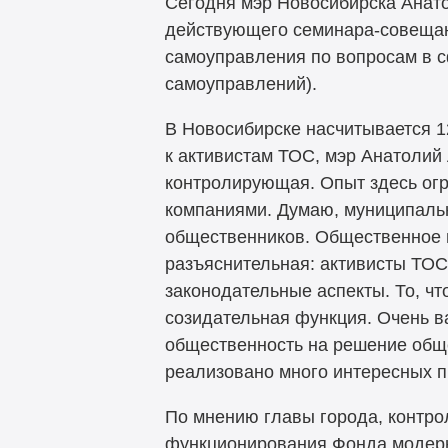
Сегодня мэр Новосибирска Анато
действующего семинара-совещани
самоуправления по вопросам в 
самоуправлений).
В Новосибирске насчитывается 
к активистам ТОС, мэр Анатолий
контролирующая. Опыт здесь ог
компаниями. Думаю, муниципаль
общественников. Общественное 
разъяснительная: активисты ТОС
законодательные аспекты. То, чт
созидательная функция. Очень ва
общественность на решение общ
реализовано много интересных пр
По мнению главы города, контр
функционирования Фонда модерн