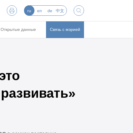
ru
en
de
中文
Открытые данные
Связь с мэрией
это
 развивать»