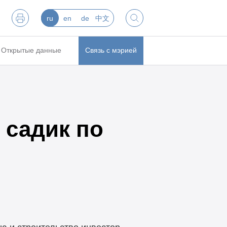
ru
en
de
中文
Открытые данные
Связь с мэрией
 садик по