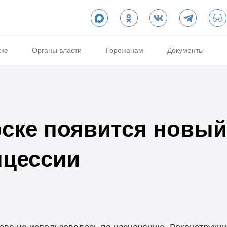
ске
Органы власти
Горожанам
Документы
ске появится новый
нцессии