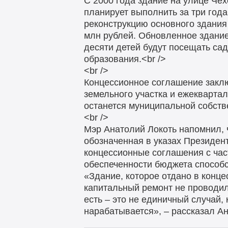
С 2000 года здание на улице Чех
планирует выполнить за три год
реконструкцию основного здания
млн рублей. Обновленное здание 
десяти детей будут посещать са
образования.<br />
<br />
Концессионное соглашение заклю
земельного участка и ежеквартал
останется муниципальной собств
<br />
Мэр Анатолий Локоть напомнил, 
обозначенная в указах Президен
концессионные соглашения с час
обеспеченности бюджета способст
«Здание, которое отдано в конце
капитальный ремонт не проводил
есть – это не единичный случай
нарабатывается», – рассказал Ан