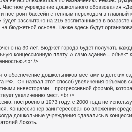
ова не использовалось по назначению. Реконструкци
а. Частное учреждение дошкольного образования «Д
 и построит бассейн с тёплым переходом в главный 
будет рассчитано на 215 воспитанников в возрасте от
д на бюджетной основе. Также здесь будут организо
чено на 30 лет. Бюджет города будет получать кажд
ьную концессионную плату. А само здание – объект 
енностью.<br />
что обеспечение дошкольников местами в детских са
та РФ. Он назвал этот способ увеличения объемов 
тными инвесторами – прогрессивной формой, котора
вует увеличению мест. <br />
ссию, построено в 1973 году, с 2000 года не исполь
ся. Концессионер заинтересован во вложении средст
, когда дошкольные учреждения сдавались в концесс
атолий Локоть.