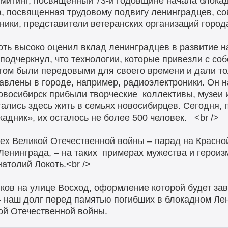
 митинг, посвященный 73-й годовщине начала блока
а, посвященная трудовому подвигу ленинградцев, с
ики, представители ветеранских организаций города
ть высоко оценил вклад ленинградцев в развитие 
подчеркнул, что технологии, которые привезли с со
гом были передовыми для своего времени и дали тол
тавлены в городе, например, радиоэлектроники. Он 
восибирск прибыли творческие коллективы, музеи и
тались здесь жить в семьях новосибирцев. Сегодня,
адник», их осталось не более 500 человек. <br />
вех Великой Отечественной войны – парад на Красно
Ленинграда, – на таких примерах мужества и герои
атолий Локоть.<br />
ов на улице Восход, оформление которой будет заве
наш долг перед памятью погибших в блокадном Лени
ой Отечественной войны.