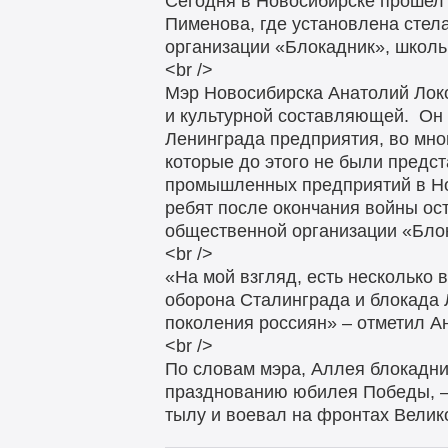
Сегодня в Новосибирске прошел
Пименова, где установлена стел
организации «Блокадник», школьн
<br />
Мэр Новосибирска Анатолий Локо
и культурной составляющей. Он 
Ленинграда предприятия, во мно
которые до этого не были предс
промышленных предприятий в Но
ребят после окончания войны ос
общественной организации «Блок
<br />
«На мой взгляд, есть несколько 
оборона Сталинграда и блокада 
поколения россиян» – отметил Ан
<br />
По словам мэра, Аллея блокадник
празднованию юбилея Победы, – 
тылу и воевал на фронтах Велик