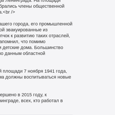
ды Ленинграда. На площади
обрались члены общественной
.<br />
нашего города, его промышленной
бой эвакуированные из
чок к развитию таких отраслей,
напомнил, что помимо
 детские дома. Большинство
 по данным областной
й площади 7 ноября 1941 года,
зма должны воспитываться новые
ршено в 2015 году, к
нграде, всех, кто работал в