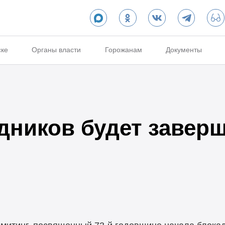
ске
Органы власти
Горожанам
Документы
дников будет завер