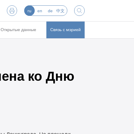
ru
en
de
中文
Открытые данные
Связь с мэрией
шена ко Дню