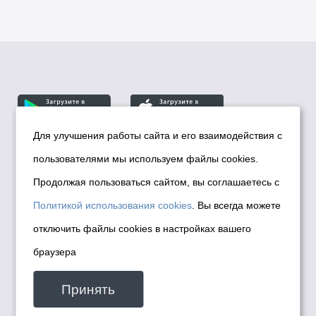
Для улучшения работы сайта и его взаимодействия с
пользователями мы используем файлы cookies.
© Департамент информационной политики мэрии
города Новосибирска, 2026
Продолжая пользоваться сайтом, вы соглашаетесь с
Политика использования Cookies
Политикой использования cookies
. Вы всегда можете
Политика по обработке персональных
отключить файлы cookies в настройках вашего
данных в информационных системах
браузера
мэрии города Новосибирска
Техническая поддержка сайта -
Принять
malinchukvl@mail.ru