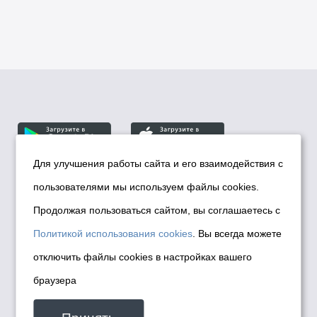
Для улучшения работы сайта и его взаимодействия с
пользователями мы используем файлы cookies.
© Департамент информационной политики мэрии
города Новосибирска, 2026
Продолжая пользоваться сайтом, вы соглашаетесь с
Политика использования Cookies
Политикой использования cookies
. Вы всегда можете
Политика по обработке персональных
отключить файлы cookies в настройках вашего
данных в информационных системах
браузера
мэрии города Новосибирска
Техническая поддержка сайта -