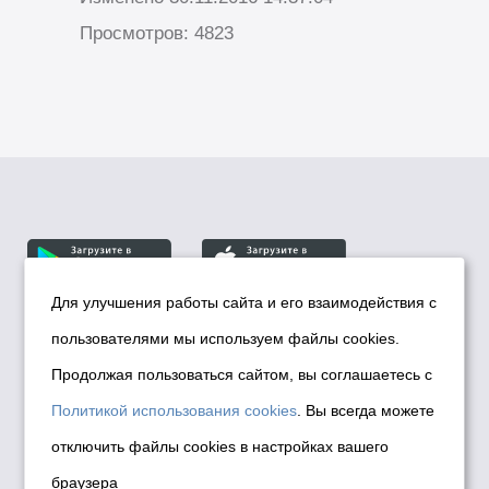
Просмотров: 4823
Для улучшения работы сайта и его взаимодействия с
пользователями мы используем файлы cookies.
© Департамент информационной политики мэрии
города Новосибирска, 2026
Продолжая пользоваться сайтом, вы соглашаетесь с
Политика использования Cookies
Политикой использования cookies
. Вы всегда можете
Политика по обработке персональных
отключить файлы cookies в настройках вашего
данных в информационных системах
браузера
мэрии города Новосибирска