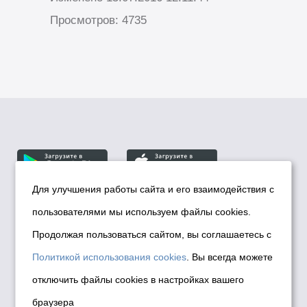
Просмотров: 4735
Для улучшения работы сайта и его взаимодействия с
пользователями мы используем файлы cookies.
© Департамент информационной политики мэрии
города Новосибирска, 2026
Продолжая пользоваться сайтом, вы соглашаетесь с
Политика использования Cookies
Политикой использования cookies
. Вы всегда можете
Политика по обработке персональных
отключить файлы cookies в настройках вашего
данных в информационных системах
браузера
мэрии города Новосибирска