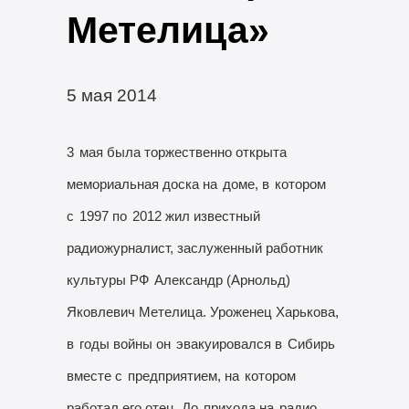
Метелица»
5 мая 2014
3
мая была торжественно открыта
мемориальная доска на
доме, в
котором
с
1997 по
2012 жил известный
радиожурналист, заслуженный работник
культуры РФ
Александр (Арнольд)
Яковлевич Метелица. Уроженец Харькова,
в
годы войны он
эвакуировался в
Сибирь
вместе с
предприятием, на
котором
работал его отец. До
прихода на
радио,