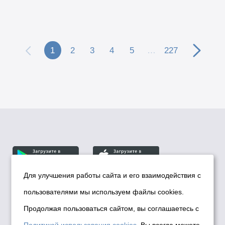
1
2
3
4
5
…
227
Для улучшения работы сайта и его взаимодействия с
пользователями мы используем файлы cookies.
© Департамент информационной политики мэрии
города Новосибирска, 2026
Продолжая пользоваться сайтом, вы соглашаетесь с
Политика использования Cookies