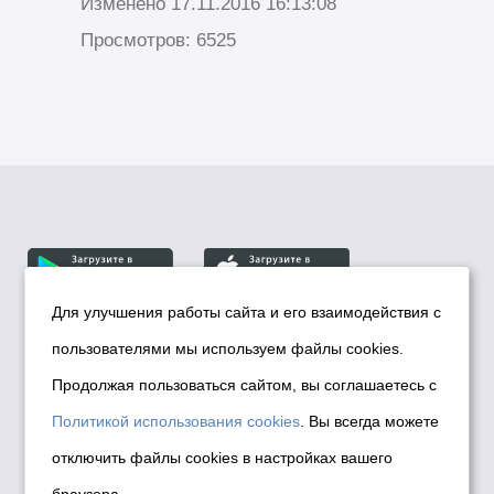
Изменено 17.11.2016 16:13:08
Просмотров: 6525
Для улучшения работы сайта и его взаимодействия с
пользователями мы используем файлы cookies.
© Департамент информационной политики мэрии
города Новосибирска, 2026
Продолжая пользоваться сайтом, вы соглашаетесь с
Политика использования Cookies
Политикой использования cookies
. Вы всегда можете
Политика по обработке персональных
отключить файлы cookies в настройках вашего
данных в информационных системах