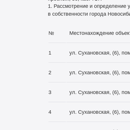
1. Рассмотрение и определение
в собственности города Новосиби
№
Местонахождение объек
1
ул. Сухановская, (6), п
2
ул. Сухановская, (6), п
3
ул. Сухановская, (6), п
4
ул. Сухановская, (6), п