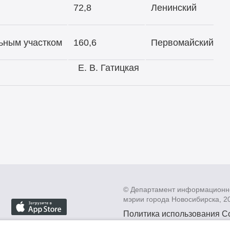
72,8
Ленинский
льным участком
160,6
Первомайский
ии Е. В. Гатицкая
© Департамент информационн
мэрии города Новосибирска, 2
Политика использования C
Политика по обработке пе