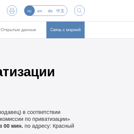
ru
en
de
中文
Открытые данные
Связь с мэрией
атизации
одавец) в соответствии
 комиссии по приватизации»
в 00 мин.
по адресу: Красный