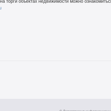
а торги объектах недвижимости можно ознакомитьс
u
© Департамент информационн