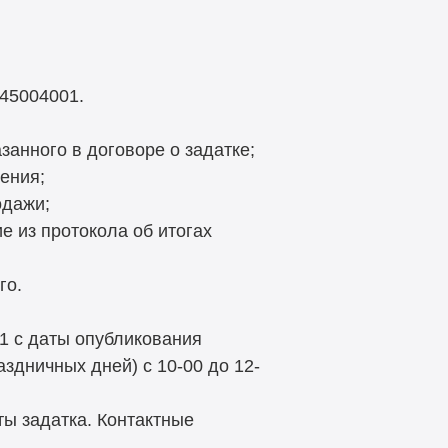
045004001.
занного в договоре о задатке;
ения;
одажи;
е из протокола об итогах
го.
21 с даты опубликования
здничных дней) с 10-00 до 12-
ы задатка. Контактные