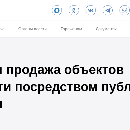
ске
Органы власти
Горожанам
Документы
 продажа объектов
и посредством пуб
я