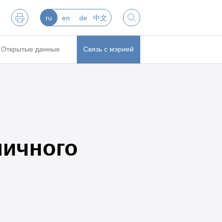
ru
en
de
中文
Открытые данные
Связь с мэрией
личного