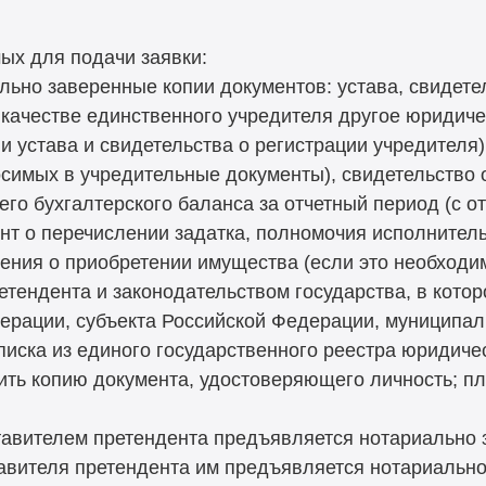
ых для подачи заявки:
льно заверенные копии документов: устава, свидетел
 качестве единственного учредителя другое юридиче
 устава и свидетельства о регистрации учредителя),
носимых в учредительные документы), свидетельство о
го бухгалтерского баланса за отчетный период (с о
ент о перечислении задатка, полномочия исполнител
ения о приобретении имущества (если это необходим
тендента и законодательством государства, в котор
ерации, субъекта Российской Федерации, муниципал
писка из единого государственного реестра юридичес
вить копию документа, удостоверяющего личность; п
ставителем претендента предъявляется нотариально 
тавителя претендента им предъявляется нотариально